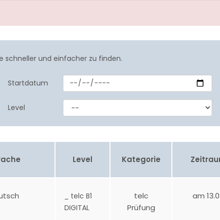
e schneller und einfacher zu finden.
Startdatum
Level
rache
Level
Kategorie
Zeitra
utsch
telc
am 13.0
_ telc B1
Prüfung
DIGITAL