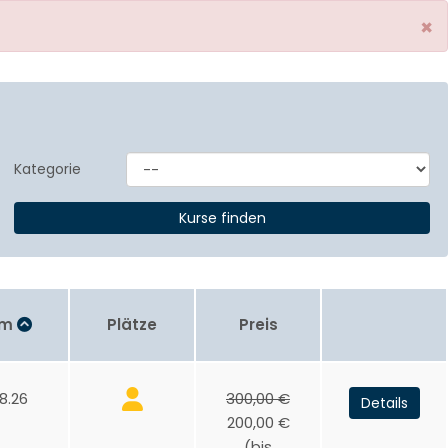
×
Kategorie
um
Plätze
Preis
8.26
300,00 €
Details
200,00 €
(bis