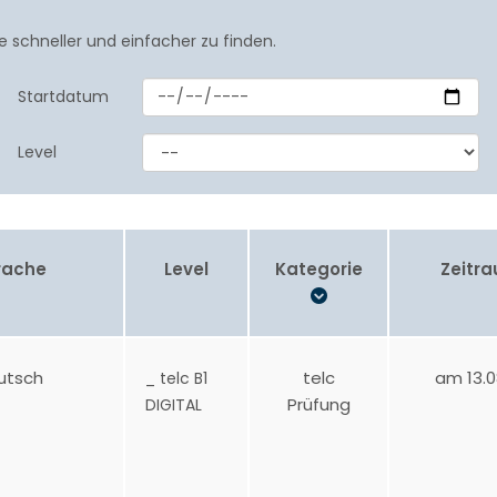
e schneller und einfacher zu finden.
Startdatum
Level
rache
Level
Kategorie
Zeitr
utsch
telc
am 13.0
_ telc B1
Prüfung
DIGITAL