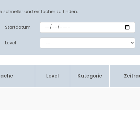
e schneller und einfacher zu finden.
Startdatum
Level
rache
Level
Kategorie
Zeitr